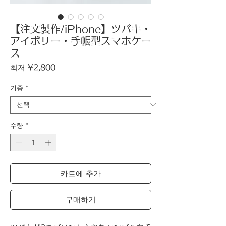
【注文製作/iPhone】ツバキ・
アイボリー・手帳型スマホケー
ス
할
최저
¥2,800
인
가
기종
*
수량
*
카트에 추가
구매하기