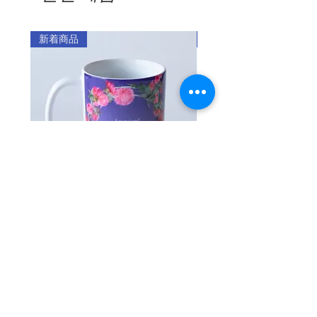
・ご注文金額が5,000円未満の場合
・移染の可能性のある衣類のポケットに
人に騙されて数え年17歳～18歳ごろ中国
ホケースはカード収納が２つ・お札など
14 14 Pro 14
（全国一律料金）
保管した場合、コーティングの特性上、
の上海から3時間離れた所まで連れて行か
を収納できるポケット１つ、計３つのポ
ProMax 14Plus
：360円
ケースに移染する可能性がありますので
新着商品
新着商品
れ、約7年間、日本軍「慰安婦」生活を強
ケットとなります）。
15 15Pro
※1回のご注文で2カ所以上に発送す
ご注意ください。
スタンド機能付きで動画視聴に最適な手
いられました。​ハルモニは、日本軍の慰
15ProMax 15Plus
る場合は、発送先ごとに発送料がかか
・本商品は商品紹介画像とケースの形状
帳型スマホケースです。
安所で様々な暴力を受けて目がよく見え
16 16Pro
ります。
（カメラ穴等）が若干変更となる場合が
帯（ベルト部分）は微弱マグネットでピ
16ProMax 16Plus
なくなり精神状態ももうろうとして、体
ございます。
タッと閉まります。
16e
が衰弱していきました。このような慰安
・マリーモンドのスマホケースは、保護
商品のお届け時期
17 17Pro
所での蛮行によって、ハルモニは身体だ
を補助するデザイン製品です。ご使用の
・注文製作のスマホケースとスマホグリ
【製造情報】
17ProMax Air
けでなく魂まで蝕まれてしまいました。
スマートフォンを保護するためには別
ップは、発注日から最低10日から2週間
製造者：マリーモンドジャパン
途、強化ガラスやフィルム等を貼る必要
※Max/Plus/Airの場合＋￥300となりま
ほどいただいております。
製造国：日本
韓国の解放後、朝鮮人の群れに混じって
があります。
す。
・注文製作以外の通常商品は、3～7営業
製造年月：2025年12月
・他社のアクセサリー（フルカバー保護
故郷に戻ってきたハルモニは、自らの痛
日を目安にお届けします。
フィルム等）との完全な互換性がない場
みを誰にも話すことができず、家族と町
・カメラの位置と大きさによって機種ご
・注文製作商品と通常商品を合わせてご
マグカップ アザミ
【注文製作/iPhone】
合があります。
内の人々には女中奉公をして来たと言っ
とにディテールの違いがあります。
注文いただいた場合には、通常商品を先
ーズ・エレガント・ク
가격
JP¥1,900
・直射日光や高温、火気のあるところに
ていました。そして70歳を越えてから太
・注文製作であるため、お客様が機種を
に発送いたします。
長時間置くと、変形・変質する可能性が
할인가
최저
JP¥2,000
平洋戦争犠牲者遺族会に悪夢のような自
間違えて注文された場合には交換はいた
ありますのでご注意ください。
しかねます。
分の過去を打ち明けました。
返品・交換
・ナイフや鋭いものによる製品の損傷に
お客様のご都合による返品は、7日以内に
ご注意ください。
카트에 추가
その後、ハルモニは1992年度に他の被害
ご相談ください。（未開封品に限りま
・カメラ穴パーツが付属している機種に