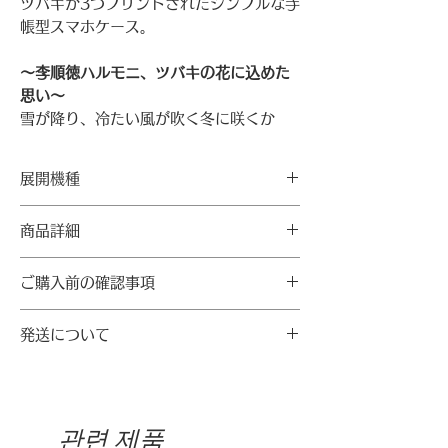
ツバキが3つプリントされたシンプルな手
帳型スマホケース。
〜李順徳ハルモニ、ツバキの花に込めた
思い〜
雪が降り、冷たい風が吹く冬に咲くか
ら、より美しさが際立つ花。「誰よりも
君を愛す」というツバキの花言葉は、愛
展開機種
されたい気持ち、愛したい気持ちを誰よ
りも強く持っていた李順徳ハルモニを思
★制作可能な機種を確認お願いします。
商品詳細
い出させます。
機種
【素材】
​ハルモニは韓国独立から53年後の1998
ご購入前の確認事項
合成皮革（塩化ビニール）
iPhone
7/8/SE2/SE3
年、下関判決を勝ち取って日本の法廷で
ポリカーボネート（インナーカバー）
7Plus/8Plus
・スマートフォンの機種や解像度、明度
歴史的事実を初めて認めさせた方です。
発送について
X/Xs XR XSMax
により実際の商品と色合いが異なる場合
歴史に対する使命感を持ち、辛い時間を
【機能】
11 11Pro 11ProMax
があります。
耐え抜いたハルモニは、寒い冬にも美し
カードを３つ収納、お札など収納できる
12mini 12/12Pro
発送料
・機種ごとに生地をカッティングするた
く咲く「ツバキ」に似ています。
ポケット１つ、計４つのポケットが付い
12ProMax
・ご注文金額が5,000円以上の場合
めグラフィックの位置に微妙な違いが発
ています（iPhone12mini・
13mini 13 13Pro
：送料無料
관련 제품
生することがあります。
​1918年生まれの李順徳ハルモニは、日本
iPhone13miniなど小さいサイズのスマ
13ProMax