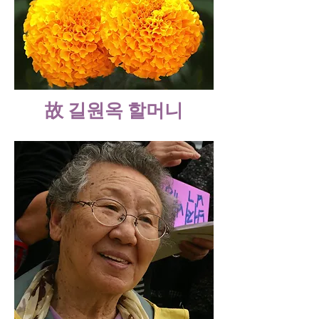
故 길원옥 할머니