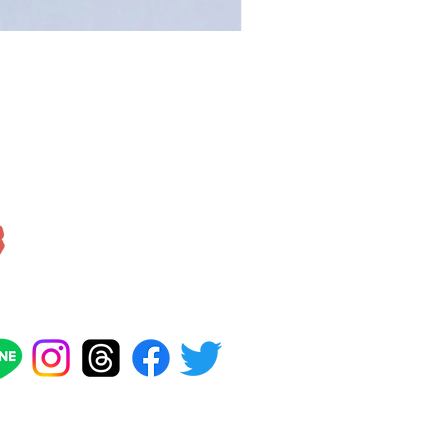
【注文製作/iPhone】イ
セール価格
￥2,000
より