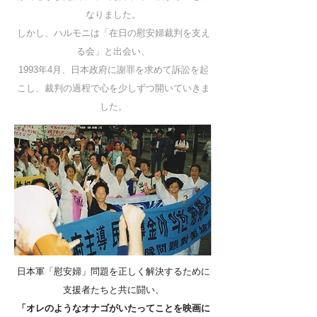
なりました。
しかし、ハルモニは「在日の慰安婦裁判を支え
る会」と出会い、
1993年4月、日本政府に謝罪を求めて訴訟を起
こし、裁判の過程で心を少しずつ開いていきま
した。
日本軍「慰安婦」問題を正しく解決するために
支援者たちと共に闘い、
「オレのようなオナゴがいたってことを映画に