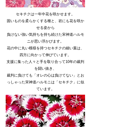
セキチクは一年中花を咲かせます。
固いものを柔らかくする種と、岩にも花を咲か
せる姿から
負けない強い気持ちを持ち続けた宋神道ハルモ
ニが思い浮かびます。
花の中に丸い模様を持つセキチクの細い葉は、
四方に向かって伸びています。
支援に集った人々と手を取り合って10年の裁判
を闘い抜き、
裁判に負けても「オレの心は負けてない」とお
っしゃった宋神道ハルモニは「セキチク」に似
ています。