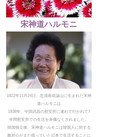
​宋神道ハルモニ
1922年11月24日、忠清南道論山に生まれた宋神
道ハルモニは
1938年、中国武昌の慰安所に連れて行かれて7
年間慰安所での生活を余儀なくされました。
韓国独立後、宋神道ハルモニは韓国人に対する
敵対心がまだ残っていた日本で生活することに