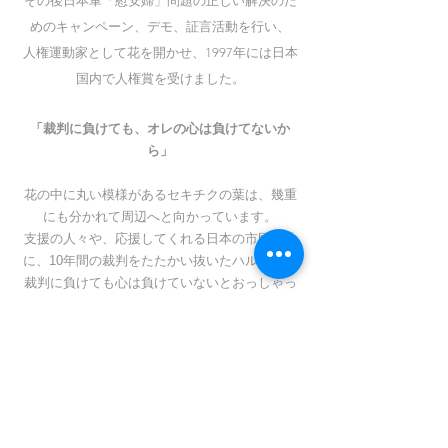
その後日本軍「慰安婦」問題の正しい解決のた
めのキ
ャンペーン、デモ、証言活動を行い、
人権運動家として花を開かせ、1997年には日本
国内で人権賞を受けました。
「裁判に負けても、オレの心は負けてないか
ら」
花の中に丸い模様があるセキチクの葉は、幾重
にも分かれて周辺へと向かっています。
支援の人々や、応援してくれる日本の市民と共
に、10年間の裁判をたたかい抜いたハルモニ、
裁判に負けても心は負けていないとおっしゃっ
た
ハルモニ
、そのような宋神道ハルモニを尊敬
します。
*宋神道ハルモニは、2017年12月16日に逝去さ
れました。