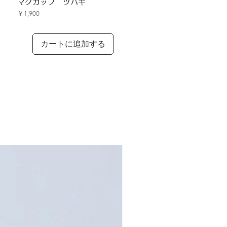
クイックビュー
マグカップ ツバキ
価格
￥1,900
カートに追加する