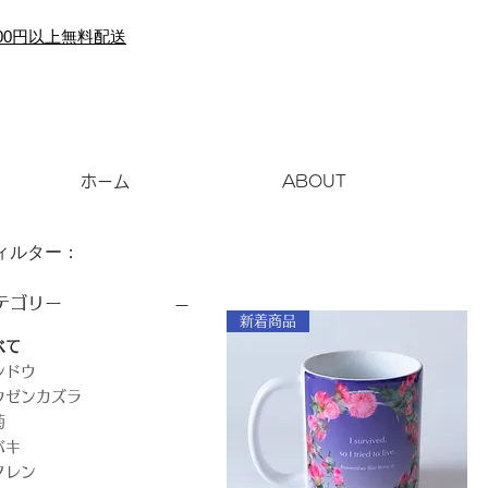
000円以上無料配送
ホーム
ABOUT
ィルター：
テゴリー
新着商品
べて
ンドウ
ウゼンカズラ
菊
バキ
クレン