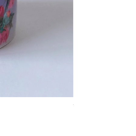
付箋 モクレン
価格
￥300