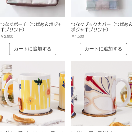
クイックビュー
クイックビュー
つなぐポーチ（つばめ＆ポジャ
つなぐブックカバー（つばめ
ギプリント）
ポジャギプリント）
価格
価格
￥2,800
￥1,500
カートに追加する
カートに追加する