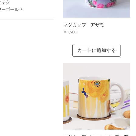
キチク
リーゴールド
クイックビュー
マグカップ アザミ
価格
￥1,900
カートに追加する