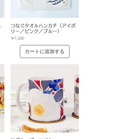
クイックビュー
＆
つなぐタオルハンカチ（アイボ
リー／ピンク／ブルー）
価格
￥1,200
カートに追加する