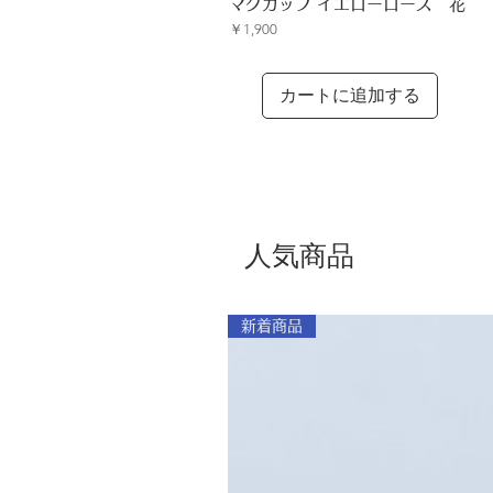
クイックビュー
マグカップ イエローローズ 花
価格
￥1,900
カートに追加する
人気商品
新着商品