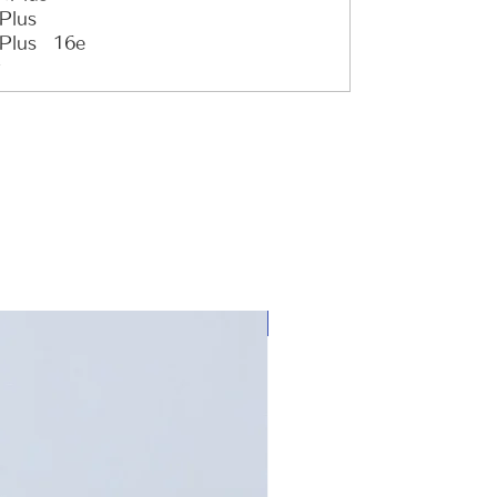
Plus
証言活動をし、日本軍「慰安婦」被害を
Plus 16e
知らせています。また、毎週水曜デモに
参加するなど日本軍「慰安婦」問題解決
のために活発に活動をしていらっしゃい
ます。
2012年3月8日、国際女性デーに金福童
ハルモニ、韓国挺身隊問題対策協議会と
ともに日本政府からの賠償を受け取った
らそのお金を世界各地の戦時性暴力被害
女性のために使いたいとして「ナビ
（蝶）基金」を創設し、後輩女性活動家
新着商品
たちを養成し支援していらっしゃいま
す。
「子供たちは平和な世の中で生きて欲し
いから」
吉元玉ハルモニの人生を記憶し、痛みに