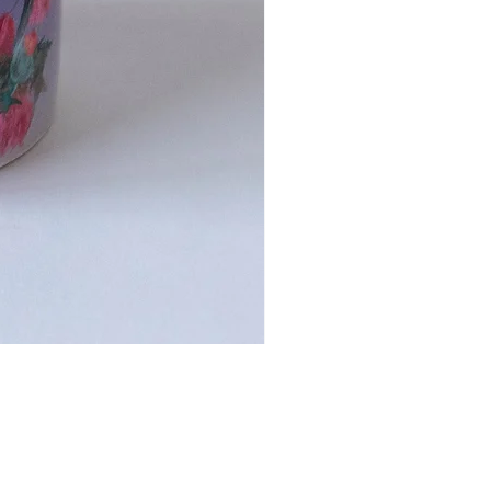
【注文製作/iPhone】イ
セール価格
￥2,000
より