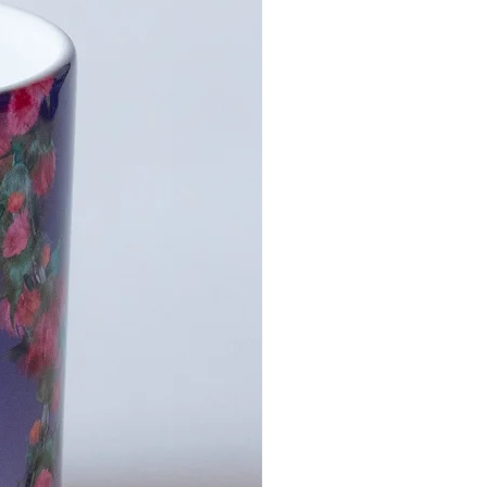
共感することにとどまらず、同時代を生
きている全世界の女性と児童への性暴
力、あらゆる暴力被害について、力強く
声を上げ共に行動し変化を起こして行き
ます。
＊吉元玉ハルモニは2025年2月16日に逝
去されました。