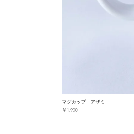
マグカップ アザミ
価格
￥1,900