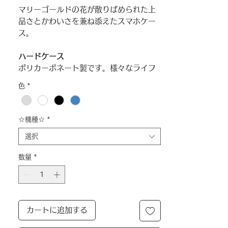
マリーゴールドの花が散りばめられた上
品さとかわいさを兼ね添えたスマホケー
ス。
ハードケース
ポリカーボネート製です。様々なライフ
シーンで、ポケットやバックからスマホ
色
*
出し入れするときにも煩わしくなく利用
できる利便性が特徴で、強度が高く、熱
にも非常に強い特性を持っています。し
☆機種☆
*
かも軽くて硬度が高いので耐衝撃性が高
選択
く、ケースが長持ちします。
数量
*
～吉元玉ハルモニ、マリーゴールドの花
に込めた思い～
1928年に生まれた吉元玉ハルモニは、5
人兄妹の4番目で、幼い頃から家族みなに
愛されたそうです。
カートに追加する
数え年13歳のとき、古物商をしていた父