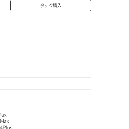
親が監獄に入れられ、父親を請け出す20
今すぐ購入
円を稼ぐために故郷を離れる決意をしま
した。
ところが、罰金を稼ぐために行った満州
は、職場ではなく慰安所でした。その
後、性病にかかって帰国したハルモニ
は、貧しい家計を助けるために、15歳の
とき中国の石家庄に働きに行きました
が、そこでは再び「慰安婦」生活が待っ
ていました。
解放後、故国に戻りましたが、軍事境界
線に遮られて故郷に戻れなくなり露天商
などをしながら厳しい生活を送ってきま
した。そのような厳しい生活の中でも養
子をもらい、愛情で育てました。
Max
oMax
1998年、政府に日本軍「慰安婦」被害者
4Plus
登録をした後、国の内外を問わず各所で