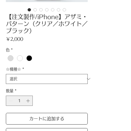
【注文製作/iPhone】アザミ・
パターン（クリア／ホワイト／
ブラック）
価
￥2,000
格
色
*
☆機種☆
*
数量
*
カートに追加する