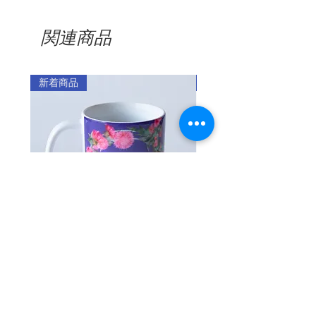
製造年月：2023年10月
12ProMax
・ご注文金額が5,000円以上の場合
めグラフィックの位置に微妙な違いが発
母国でも放浪し、戦後の沖縄でも焼跡を
13mini 13 13Pro
：送料無料
関連商品
生することがあります。
さまよい歩いた裴奉奇ハルモニ。日本軍
13ProMax
・ご注文金額が5,000円未満の場合
・移染の可能性のある衣類のポケットに
「慰安婦」にされたことで心に刻まれた
14 14 Pro 14
（全国一律料金）
保管した場合、コーティングの特性上、
傷、その傷を掘り返そうとする人々に強
ProMax 14Plus
：360円
ケースに移染する可能性がありますので
新着商品
新着商品
烈な拒否感を示す裴奉奇ハルモニの姿か
15 15Pro
※1回のご注文で2カ所以上に発送す
ご注意ください。
ら、マリーモンドは「アザミ」を思い浮
15ProMax 15Plus
る場合は、発送先ごとに発送料がかか
・製品の保証期間内（受領後3ヵ月以内）
かべました。
16 16Pro
ります。
に、お客様の過失ではない製品不良によ
16ProMax 16Plus
る問題が発生した場合には、同一の製品
16e
貧しい家に生まれ、29歳の時に「仕事せ
に無償で交換または払い戻しいたしま
商品のお届け時期
17 17Pro
んでも金が儲かるところがある」という
す。
・注文製作のスマホケースとスマホグリ
17ProMax Air
見知らぬ男の言葉に欺されて、沖縄・渡
・マリーモンドのスマホケースは、保護
ップは、発注日から最低10日から2週間
嘉敷島の「赤瓦の家」と呼ばれた慰安所
を補助するデザイン製品です。ご使用の
※Max/Plus/Airの場合＋￥300となりま
ほどいただいております。
に連れて来られた裴奉奇ハルモニ。沖縄
スマートフォンを保護するためには別
す。
・注文製作以外の通常商品は、3～7営業
途、強化ガラスやフィルム等を貼る必要
の戦火をくぐり抜け生き延びた後に、孤
日を目安にお届けします。
があります。
独な放浪が始まりました。
・カメラの位置と大きさによって機種ご
・注文製作商品と通常商品を合わせてご
マグカップ アザミ
【注文製作/iPhone】
・他社のアクセサリー（フルカバー保護
とにディテールの違いがあります。
注文いただいた場合には、通常商品を先
ーズ・エレガント・ク
価格
￥1,900
フィルム等）との完璧な互換性はない場
「落ち着かん。落ち着かんのよ」
・注文製作であるため、お客様が機種を
に発送いたします。
合があります。
セール価格
￥2,000
間違えて注文された場合には交換はいた
・直射日光や高温、火気のあるところに
しかねます。
どこにも居場所がない絶望の中で、法的
返品・交換