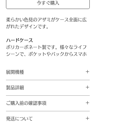
今すぐ購入
柔らかい色見のアザミがケース全面に広
がれたデザインです。
ハードケース
ポリカーボネート製です。様々なライフ
シーンで、ポケットやバックからスマホ
出し入れするときにも煩わしくなく利用
できる利便性が特徴で、強度が高く、熱
展開機種
にも非常に強い特性を持っています。し
かも軽くて硬度が高いので耐衝撃性が高
★制作可能な機種を確認お願いします。
製品詳細
く、ケースが長持ちします。
機種
【素材】
〜裴奉奇ハルモニ、アザミの花に込めた
ご購入前の確認事項
ハードケース：ポリカーボネート
iPhone
7/8/SE2/SE3
思い〜
7Plus/8Plus
・スマートフォンの機種や解像度、明度
綿毛状の種を風に乗せて、根を下ろせる
【製造情報】
発送について
X/Xs XR XSMax
により実際の商品と色合いが異なる場合
場所を探し求めるアザミ。葉の鋭いとげ
製造者：マリーモンドジャパン
11 11Pro 11ProMax
があります。
は身を護るため。
製造国：日本
12mini 12/12Pro
発送料
・機種ごとに生地をカッティングするた