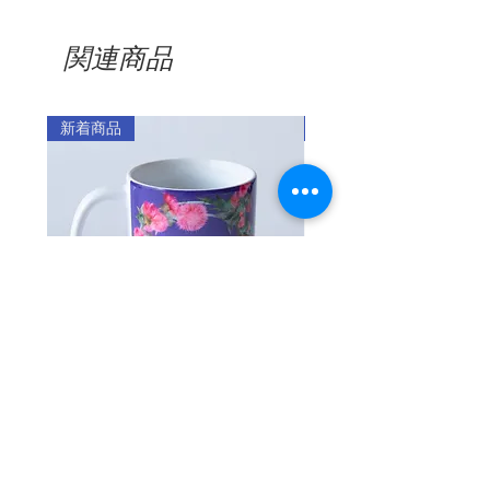
は身を護るため。
製造年月：2023年11月
12ProMax
・ご注文金額が5,000円以上の場合
めグラフィックの位置に微妙な違いが発
13mini 13 13Pro
：送料無料
関連商品
生することがあります。
母国でも放浪し、戦後の沖縄でも焼跡を
13ProMax
・ご注文金額が5,000円未満の場合
・移染の可能性のある衣類のポケットに
さまよい歩いた裴奉奇ハルモニ。日本軍
14 14 Pro 14
（全国一律料金）
保管した場合、コーティングの特性上、
「慰安婦」にされたことで心に刻まれた
ProMax 14Plus
：360円
ケースに移染する可能性がありますので
新着商品
新着商品
傷、その傷を掘り返そうとする人々に強
15 15Pro
※1回のご注文で2カ所以上に発送す
ご注意ください。
烈な拒否感を示す裴奉奇ハルモニの姿か
15ProMax 15Plus
る場合は、発送先ごとに発送料がかか
・製品の保証期間内（受領後3ヵ月以内）
ら、マリーモンドは「アザミ」を思い浮
16 16Pro
ります。
に、お客様の過失ではない製品不良によ
16ProMax 16Plus
かべました。
る問題が発生した場合には、同一の製品
16e
に無償で交換または払い戻しいたしま
商品のお届け時期
貧しい家に生まれ、29歳の時に「仕事せ
す。
※Max/Plusの場合＋￥300となりま
・注文製作のスマホケースとスマホグリ
んでも金が儲かるところがある」という
・マリーモンドのスマホケースは、保護
す。
ップは、発注日から最低10日から2週間
見知らぬ男の言葉に欺されて、沖縄・渡
を補助するデザイン製品です。ご使用の
ほどいただいております。
嘉敷島の「赤瓦の家」と呼ばれた慰安所
スマートフォンを保護するためには別
・カメラの位置と大きさによって機種ご
・注文製作以外の通常商品は、3～7営業
途、強化ガラスやフィルム等を貼る必要
に連れて来られた裴奉奇ハルモニ。沖縄
とにディテールの違いがあります。
日を目安にお届けします。
があります。
の戦火をくぐり抜け生き延びた後に、孤
・注文製作であるため、お客様が機種を
・注文製作商品と通常商品を合わせてご
マグカップ アザミ
【注文製作/iPhone】
・他社のアクセサリー（フルカバー保護
独な放浪が始まりました。
間違えて注文された場合には交換はいた
注文いただいた場合には、通常商品を先
ーズ・エレガント・ク
価格
￥1,900
フィルム等）との完璧な互換性はない場
しかねます。
に発送いたします。
合があります。
セール価格
￥2,000
「落ち着かん。落ち着かんのよ」
・直射日光や高温、火気のあるところに
返品・交換