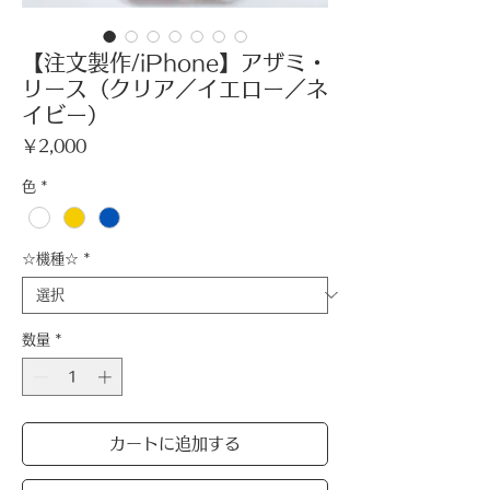
【注文製作/iPhone】アザミ・
リース（クリア／イエロー／ネ
イビー）
価
￥2,000
格
色
*
☆機種☆
*
数量
*
カートに追加する