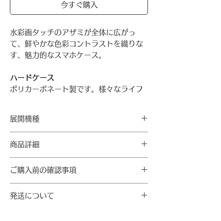
今すぐ購入
水彩画タッチのアザミが全体に広がっ
て、鮮やかな色彩コントラストを織りな
す、魅力的なスマホケース。
ハードケース
ポリカーボネート製です。様々なライフ
シーンで、ポケットやバックからスマホ
出し入れするときにも煩わしくなく利用
展開機種
できる利便性が特徴で、強度が高く、熱
にも非常に強い特性を持っています。し
★制作可能な機種を確認お願いします。
商品詳細
かも軽くて硬度が高いので耐衝撃性が高
機種
く、ケースが長持ちします。
【素材】
ご購入前の確認事項
ハードケース：ポリカーボネート
iPhone
7/8/SE2/SE3
〜裴奉奇ハルモニ、アザミの花に込めた
7Plus/8Plus
・スマートフォンの機種や解像度、明度
思い〜
【製造情報】
発送について
X/Xs XR XSMax
により実際の商品と色合いが異なる場合
綿毛状の種を風に乗せて、根を下ろせる
製造者：マリーモンドジャパン
11 11Pro 11ProMax
があります。
場所を探し求めるアザミ。葉の鋭いとげ
製造国：日本
12mini 12/12Pro
発送料
・機種ごとに生地をカッティングするた