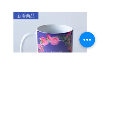
平壌で育ちました。
（全国一律料金）
がありますので単独で洗ってください。
【素材】
：360円
・ハンガーにかけて陰干ししてくださ
ポリウレタン 80％、綿 20%（PVCコー
新着商品
新着商品
（韓国の数え年で）17歳の時、働くため
※1回のご注文で2カ所以上に発送す
い。乾燥機は使用しないでください。
ティング）
に中国へ行く途中、日本軍「慰安婦」と
る場合は、発送先ごとに発送料がかか
・プリントや刺繍部分にはアイロンをか
・伸縮性 ☐あり ☐若干 ■なし
して連れて行かれました。慰安所で苦し
ります。
けないでください。
・透け感 ☐あり ☐若干 ■なし
みの中にいた時、ある韓国人男性と出会
・裏 地 ■あり ☐若干 ☐なし
い、その人の手引きでやっと慰安所を脱
・生活防水 ■あり ☐若干 ☐なし
商品のお届け時期
出しました。
・注文製作のスマホケースとスマホグリ
【製造情報】
ップは、発注日から最低10日から2週間
夫になったその男性とともに中国のあち
・製造社：（株）マリーモンド
ほどいただいております。
こちで商売をしながら生活し、韓国独立
・製造国：大韓民国
・注文製作以外の通常商品は、3～7営業
後に韓国に戻りましたが、解放後の韓国
日を目安にお届けします。
でも厳しい生活が続きました。そのよう
・注文製作商品と通常商品を合わせてご
マグカップ アザミ
【注文製作/iPhone】
ななか1990年に日本政府が「慰安婦は民
注文いただいた場合には、通常商品を先
ーズ・エレガント・ク
価格
￥1,900
間業者が連れ歩いたもの」と、軍の関与
に発送いたします。
セール価格
￥2,000
を否定したことを知った金学順ハルモニ
は1991年8月14日、韓国で初めて自身が
返品・交換
日本軍「慰安婦」被害者だということを
お客様のご都合による返品は、7日以内に
カートに追加する
証言しました。
ご相談ください。（未開封品に限りま
す。）