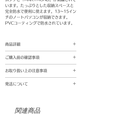
います。たっぷりとした収納スペースと
完全防水で便利に使えます。
13
～
15
イン
チのノートパソコンが収納できます。
PVC
コーティングで防水されています。
〜金学順ハルモニ、ムクゲの花に込めた
思い〜
商品詳細
満開のムクゲの花芯をのぞいてみると、
花の中にまた違う赤い花が咲いているよ
【サイズ表】
ご購入前の確認事項
うに見えます。
横
31
まるで赤い心のように。夜に花がしぼん
・洗濯による交換及び払い戻しには応じ
でも、朝になると再び花を咲かせるムク
お取り扱い上の注意事項
かねます。
縦
44
ゲは、自らの痛みを吐露する美しい勇気
・洗濯時に収縮する可能性がありますの
・洗濯機の使用及びドライクリーニング
を振るった金学順ハルモ二を思い起こさ
でご注意ください。
発送について
幅
15
は不可です。中性洗剤を使用して軽く手
せます。
・消費者の不注意による製品の損傷につ
洗いしてください。
いては補償できません。
ショルダーストラップの幅
6
発送料
・塩素系漂白剤は使用しないでくださ
1924年、満州で独立運動家の娘として生
・スマートフォンの機種や解像度、明度
・ご注文金額が5,000円以上の場合
い。
‣製品サイズは測定法により微妙な誤差が
まれた金学順ハルモニ。生まれて100日
により実際の商品と色合いが異なる場合
：送料無料
関連商品
・長時間水に浸け置きしないでくださ
ありえます。
も経たないうちに父親が亡くなった後は
があります。
・ご注文金額が5,000円未満の場合
い。濃い色合いのものは色移りの可能性