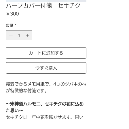
ハーフカバー付箋 セキチク
価
￥300
格
数量
*
カートに追加する
今すぐ購入
接着できるメモ用紙で、4つのツバキの柄
が特徴的な付箋です。
〜宋神道ハルモニ、セキチクの花に込め
た思い〜
セキチクは一年中花を咲かせます。固い
ものを柔らかくする種と、岩にも花を咲