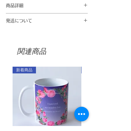
かせる姿から負けない強い気持ちを持ち
商品詳細
続けた宋神道ハルモニが思い浮かびま
す。花の中に丸い模様を持つセキチクの
【サイズ（cm）】30枚層
発送について
細い葉は、四方に向かって伸びていま
カバー
付箋
す。支援に集った人々と手を取り合って
発送料
10年の裁判を闘い抜き、裁判に負けても
横
8.2
1.5
・ご注文金額が5,000円以上の場合
「オレの心は負けてない」とおっしゃっ
：送料無料
関連商品
た宋神道ハルモニは「セキチク」に似て
縦
6.2
5.6
・ご注文金額が5,000円未満の場合
います。
（全国一律料金）
‣製品サイズは測定法により微妙な誤差が
：360円
ありえます。
1922年11月24日、忠清南道論山に生ま
新着商品
新着商品
※1回のご注文で2カ所以上に発送す
れた宋神道ハルモニは1938年、中国武昌
る場合は、発送先ごとに発送料がかか
の慰安所に連れて行かれて7年間慰安所で
ります。
の生活を余儀なくされました。韓国独立
後、宋神道ハルモニは韓国人に対する敵
対心がまだ残っていた日本で生活するこ
商品のお届け時期
・注文製作のスマホケースとスマホグリ
とになりました。
ップは、発注日から最低10日から2週間
ほどいただいております。
しかし、ハルモニは「在日の慰安婦裁判
・注文製作以外の通常商品は、3～7営業
を支える会」と出会い、1993年4月、日