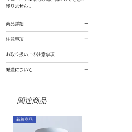
残りません 。
〜金学順ハルモニ、ムクゲの花に込めた
商品詳細
思い〜
満開のムクゲの花芯をのぞいてみると、
内容
注意事項
花の中にまた違う赤い花が咲いているよ
シール 1シート
うに見えます。
サイズ（㎝）：A5サイズ（148 mm x
・背面にリムーバブル粘着加工を施し、
まるで赤い心のように。
210 mm）
お取り扱い上の注意事項
ベタつきにくく落ちますが、曲面付着に
‣製品サイズは測定法により微妙な誤差が
は適していません。
本来の目的以外での使用はお控えくださ
夜に花がしぼんでも、朝になると再び花
ありえます。
・モニターの都合上、掲載写真と実際の
発送について
い。
素材：リムーバブルシールユポ紙
を咲かせるムクゲは、
色が異なって見える場合があります。
小さなお子様が使用する際には取り扱い
生産国：韓国
自らの痛みを吐露する美しい勇気を振る
発送料
に十分お気を付けください。
った金学順ハルモ二を思い起こさせま
・ご注文金額が5,000円以上の場合
す。
：送料無料
関連商品
・ご注文金額が5,000円未満の場合
1924年、満州で独立運動家の娘として生
（全国一律料金）
まれた金学順ハルモニ。生まれて100日
：360円
新着商品
新着商品
も経たないうちに父親が亡くなった後は
※1回のご注文で2カ所以上に発送す
平壌で育ちました。（韓国の数え年で）
る場合は、発送先ごとに発送料がかか