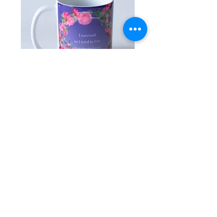
17歳の時、働くために中国へ行く途中、
ります。
日本軍「慰安婦」として連れて行かれま
した。慰安所で苦しみの中にいた時、あ
商品のお届け時期
る韓国人男性と出会い、その人の手引き
・注文製作のスマホケースとスマホグリ
でやっと慰安所を脱出しました。
ップは、発注日から最低10日から2週間
ほどいただいております。
夫になったその男性とともに中国のあち
・注文製作以外の通常商品は、3～7営業
こちで商売をしながら生活し、韓国独立
日を目安にお届けします。
後に韓国に戻りましたが、解放後の韓国
・注文製作商品と通常商品を合わせてご
マグカップ アザミ
【注文製作/iPhone】
でも厳しい生活が続きました。そのよう
注文いただいた場合には、通常商品を先
ーズ・エレガント・ク
価格
￥1,900
ななか1990年に日本政府が「慰安婦は民
に発送いたします。
セール価格
￥2,000
間業者が連れ歩いたもの」と、軍の関与
を否定したことを知った金学順ハルモニ
返品・交換
は1991年8月14日、韓国で初めて自身が
お客様のご都合による返品は、7日以内に
カートに追加する
日本軍「慰安婦」被害者だということを
ご相談ください。（未開封品に限りま
す。）
証言しました。
この場合、送料はお客様のご負担となり
ます。
「いつかはこの事実を明らかにしなけれ
【​お問い合わせ】080-3418-0609
初期不良（到着後7日以内）や、発送ミス
ばならないと、いつも思ってきました。
の商品は交換させていただきます。
（受付時間/平日10：00～17：00）
テレビで日章旗を見るたびにムカムカ