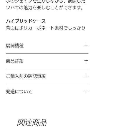
ホのシェイプを生かしながら、満開した
ツバキの魅力を楽しむことができます。
ハイブリッドケース
背面はポリカーボネート素材でしっかり
とガード。側面側は柔軟性のあるTPU素
材で、耐衝撃性に優れています。付け外
展開機種
しが楽でソフトなグリップ感が特徴で
す。
★在庫限りの販売となっております。
商品詳細
機種
※リニューアル以前の商品のため、割引
【素材】
価格で在庫限りの販売となっておりま
ご購入前の確認事項
裏面部分：ポリカーボネート
iPhone
12/12Pro
す。選択可能機種以外の機種をご希望の
側面部分：TPU素材
13
・スマートフォンの機種や解像度、明度
場合は、恐れ入りますが通常商品のペー
【製造情報】
発送について
14
により実際の商品と色合いが異なる場合
ジから注文製作のものをお買い求めくだ
製造者：（株）マリ―モンド
があります。
さい（見た目はほとんど変わりませ
・注文製作のスマホケース・スマホグリ
製造国：韓国
・機種ごとに生地をカッティングするた
・カメラの位置と大きさによって機種ご
ップ・モバイルバッテリーは、発注日か
ん）。
製造年月：2020年8月
めグラフィックの位置に微妙な違いが発
とにディテールの違いがあります。
ら10日ほどいただいております。
関連商品
生することがあります。
・注文製作以外の通常商品は、1～3営業
〜李順徳ハルモニ、ツバキの花に込めた
・移染の可能性のある衣類のポケットに
日を目安にお届けします。
思い〜