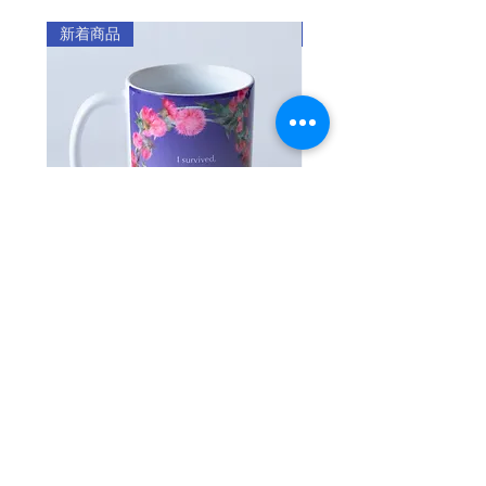
保管した場合、コーティングの特性上、
・注文製作商品と通常商品を合わせてご
雪が降り、冷たい風が吹く冬に咲くか
ケースに移染する可能性がありますので
新着商品
新着商品
注文いただいた場合には、通常商品を先
ら、より美しさが際立つ花。「誰よりも
ご注意ください。
に発送いたします。
君を愛す」というツバキの花言葉は、愛
・製品の保証期間内（受領後3ヵ月以内）
されたい気持ち、愛したい気持ちを誰よ
発送料
に、お客様の過失ではない製品不良によ
りも強く持っていた李順徳ハルモニを思
・ご注文金額が5,000円以上の場合
る問題が発生した場合には、同一の製品
い出させます。
：送料無料
に無償で交換または払い戻しいたしま
・ご注文金額が5,000円未満の場合
す。
（全国一律料金）
​ハルモニは韓国独立から53年後の1998
・マリーモンドのスマホケースは、保護
：360円
年、下関判決を勝ち取って日本の法廷で
を補助するデザイン製品です。ご使用の
歴史的事実を初めて認めさせた方です。​
スマートフォンを保護するためには別
※1回のご注文で2カ所以上に発送す
途、強化ガラスやフィルム等を貼る必要
歴史に対する使命感を持ち、辛い時間を
る場合は、発送先ごとに発送料がかか
があります。
耐え抜いたハルモニは、寒い冬にも美し
マグカップ アザミ
【注文製作/iPhone】
ります。
・他社のアクセサリー（フルカバー保護
く咲く「ツバキ」に似ています。
ーズ・エレガント・ク
価格
￥1,900
フィルム等）との完璧な互換性はない場
返品・交換
合があります。
セール価格
￥2,000
​1918年生まれの李順徳ハルモニは、日本
お客様のご都合による返品は、7日以内に
・直射日光や高温、火気のあるところに
人に騙されて数え年17歳～18歳ごろ中国
ご相談ください。（未開封品に限りま
長時間置くと、変形・変質する可能性が
の上海から3時間離れた所まで連れて行か
す。）この場合、送料はお客様のご負担
ありますのでご注意ください。
カートに追加する
れ、約7年間、日本軍「慰安婦」生活を強
となります。
・ナイフや鋭いものによる製品の損傷に
初期不良（到着後7日以内）や、発送ミス
いられました。​ハルモニは、日本軍の慰
ご注意ください。