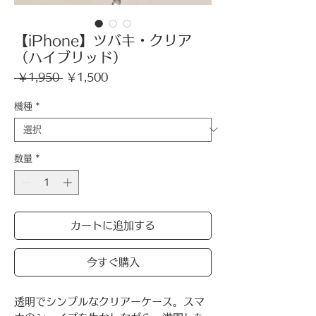
【iPhone】ツバキ・クリア
（ハイブリッド）
通
セ
 ￥1,950 
￥1,500
常
ー
価
ル
機種
*
格
価
格
数量
*
カートに追加する
今すぐ購入
透明でシンプルなクリアーケース。スマ