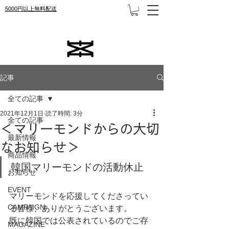
5000円以上無料配送
記事
全ての記事
2021年12月1日
読了時間: 3分
全ての記事
＜マリーモンドからの大切
最新情報
なお知らせ＞
商品情報
韓国マリーモンドの活動休止
お知らせ
EVENT
マリーモンドを応援してくださってい
CAMPAIGN
る皆様、ありがとうございます。
既に韓国では公表されているのでご存
MAGAZINE