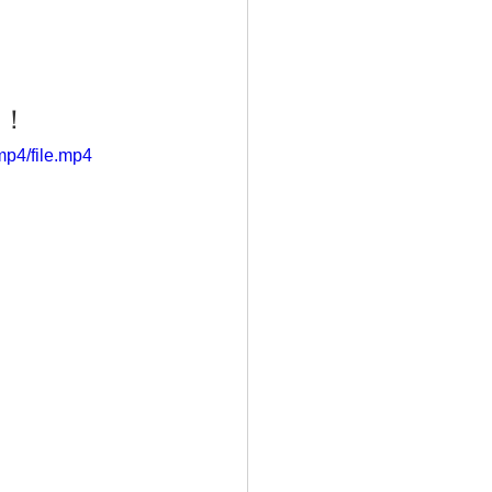
！！
p4/file.mp4