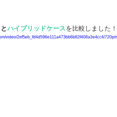
ス
と
ハイブリッドケース
を比較しました
ic.com/video/2ef5eb_fd4d596e111a473bb6b82f408a3e4cc4/720p/m