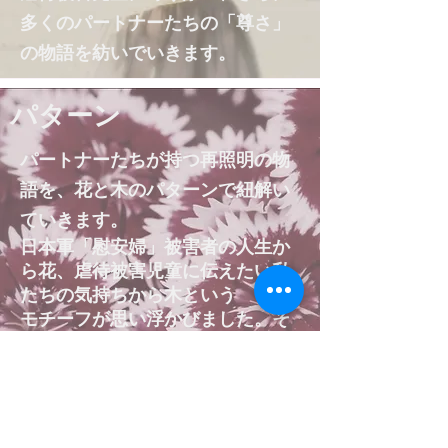
多くのパートナーたちの「尊さ」
の物語を紡いでいきます。
パターン
パートナーたちが持つ再照明の物
語を、花と木のパターンで紐解い
ていきます。
日本軍「慰安婦」被害者の人生か
ら花、虐待被害児童に伝えたい私
たちの気持ちから木という
モチーフが思い浮かびました。そ
の存在の尊さをあますところなく
語るためのデザインを生みだして
いきます。