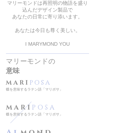
マリーモンドは再照明の物語を盛り
込んだデザイン製品で
あなたの日常に寄り添います。
あなたは今日も尊く美しい。
I MARYMOND YOU
マリーモンドの
意味
M A R I
P O S A
蝶を意味するラテン語「マリポサ」
M A R I
P O S A
蝶を意味するラテン語「マリポサ」
A l
m o n d