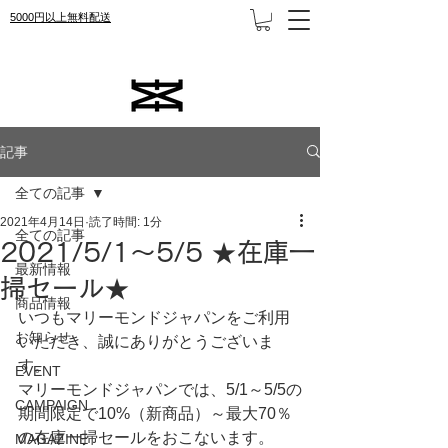
5000円以上無料配送
記事
全ての記事
2021年4月14日
読了時間: 1分
全ての記事
2021/5/1～5/5 ★在庫一
最新情報
掃セール★
商品情報
いつもマリーモンドジャパンをご利用
お知らせ
いただき、誠にありがとうございま
す。
EVENT
マリーモンドジャパンでは、5/1～5/5の
CAMPAIGN
期間限定で10%（新商品）～最大70％
の在庫一掃セールをおこないます。
MAGAZINE