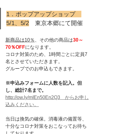
1．ポップアップショップ　
5/1、5/2
　東京本郷にて開催
新商品は10％
、その他の商品は
30～
70％OFF
になります
。
コロナ対策のため、1時間ごとに定員7
名とさせていただきます。
グループでのお申込もできます。
※申込みフォームに人数を記入。但
し、総計7名まで。
http://ow.ly/mIEn50En2Q3　からお申し
込みください。
当日は換気の確保。消毒液の備置等、
十分なコロナ対策をおこなってお待ち
しております。