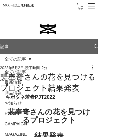
5000円以上無料配送
記事
全ての記事
2023年5月2日
読了時間: 2分
全ての記事
裴奉奇さんの花を見つける
最新情報
プロジェクト結果発表
商品情報
キボタネ若者PJT2022
お知らせ
裴奉奇さんの花を見つけ
EVENT
るプロジェクト
CAMPAIGN
結果発表
MAGAZINE