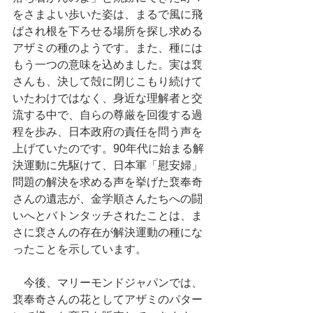
をさまよい歩いた姿は、まるで風に飛
ばされ根を下ろせる場所を探し求める
アザミの種のようです。また、種には
もう一つの意味を込めました。実は裵
さんも、決して殻に閉じこもり続けて
いたわけではなく、身近な理解者と交
流する中で、自らの尊厳を回復する過
程を歩み、日本政府の責任を問う声を
上げていたのです。90年代に始まる解
決運動に先駆けて、日本軍「慰安婦」
問題の解決を求める声を挙げた裵奉奇
さんの遺志が、金学順さんたちへの闘
いへとバトンタッチされたことは、ま
さに裵さんの存在が解決運動の種にな
ったことを示しています。
　今後、マリーモンドジャパンでは、
裵奉奇さんの花としてアザミのパター