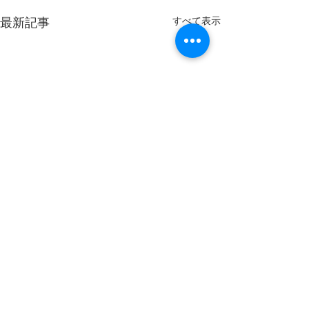
すべて表示
最新記事
スマホケース価
のご案内
コメント