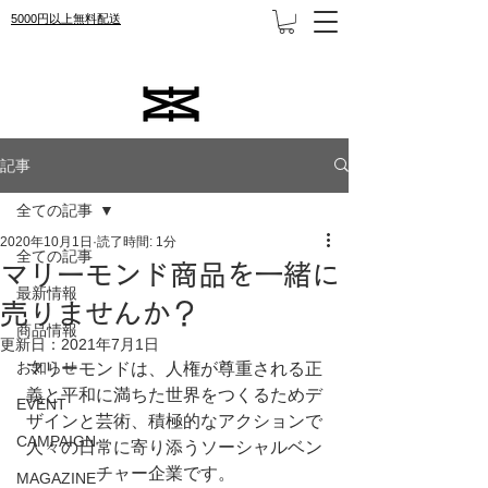
5000円以上無料配送
記事
全ての記事
2020年10月1日
読了時間: 1分
全ての記事
マリーモンド商品を一緒に
最新情報
売りませんか？
商品情報
更新日：
2021年7月1日
お知らせ
マリーモンドは、人権が尊重される正
義と平和に満ちた世界をつくるためデ
EVENT
ザインと芸術、積極的なアクションで
CAMPAIGN
人々の日常に寄り添うソーシャルベン
チャー企業です。　
MAGAZINE