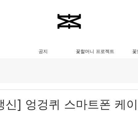
공지
꽃할머니 프로젝트
꽃
6 갱신] 엉겅퀴 스마트폰 케