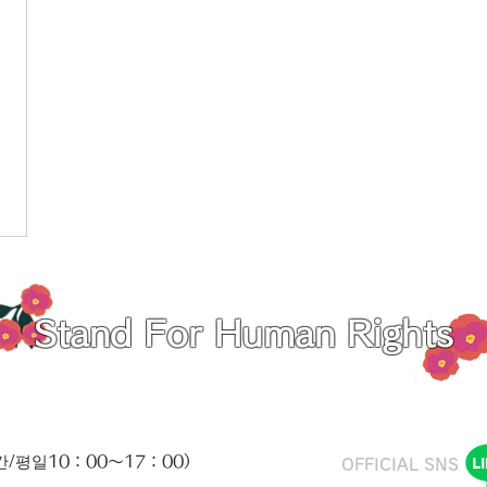
Stand For Human Rights
간/평일10：00～17：00）
​OFFICIAL SNS