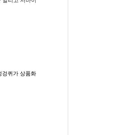
을 알리고 서바이
, 엉겅퀴가 상품화